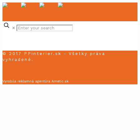
✕
© 2017 PPinterier.sk - Všetky práva
vyhradené.
Vyrobila reklamná agentúra Ametic.sk